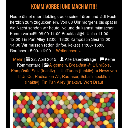
Komm vorbei und mach mit!!!
Heute öffnet euer Lieblingsradio seine Türen und lädt Euch
herzlich zum zugucken ein. Von 08 Uhr morgens bis spät in
die Nacht senden wir heute live und du kannst mitmachen.
Komm vorbei!!! 08:00-11:00 Breakfast@L´Unico 11:00-
12:00 Tin Pan Alley 12:00- 13:00 Kampüsün Sesi 13:00-
14:00 Wir müssen reden (Info& Kekse) 14:00- 15:00
Raufaser 15:00- 16:00…
Weiterlesen »
Mehr
|
22. April 2015 |
Alte Userbeiträge |
Keine
Kommentare |
Allgemein
,
Breakfast @ L'UniCo's
,
Kampüsün Sesi (Inaktiv)
,
L'UniTunes (Inaktiv)
,
ø News von
L'UniCo
,
Radical on Air
,
Raufaser
,
Schallinspektion
(Inaktiv)
,
Tin Pan Alley (Inaktiv)
,
Wort Drauf