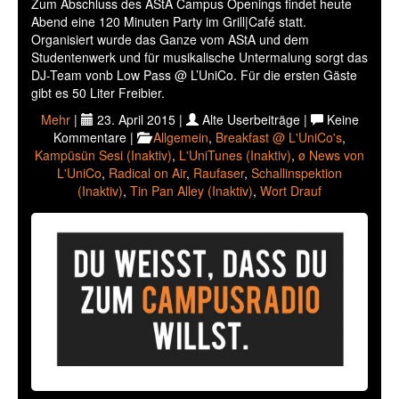
Zum Abschluss des AStA Campus Openings findet heute
Abend eine 120 Minuten Party im Grill|Café statt.
Organisiert wurde das Ganze vom AStA und dem
Studentenwerk und für musikalische Untermalung sorgt das
DJ-Team vonb Low Pass @ L’UniCo. Für die ersten Gäste
gibt es 50 Liter Freibier.
Mehr
|
23. April 2015 |
Alte Userbeiträge |
Keine
Kommentare |
Allgemein
,
Breakfast @ L'UniCo's
,
Kampüsün Sesi (Inaktiv)
,
L'UniTunes (Inaktiv)
,
ø News von
L'UniCo
,
Radical on Air
,
Raufaser
,
Schallinspektion
(Inaktiv)
,
Tin Pan Alley (Inaktiv)
,
Wort Drauf