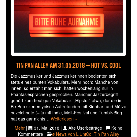
Tin Pan Alley am 31.05.2018 – Hot vs. Cool
Die Jazzmusiker und Jazzmusikerinnen bedienten sich
stets eines bunten Vokabulars. Mehr noch: Manche von
ihnen, so erzählt man sich, hätten wochenlang nur in
Phantasiesprachen gesprochen. Mancher Jazzerbegriff
gehört zum heutigen Vokabular: „Hipster“ etwa, der die im
Be-Bop szenentypisch Auftretenden mit Kinnbart und Mütze
bezeichnete (– ja mit Indie, Melt-Festival und Tumblr-Blog
hat das gar nichts…
Weiterlesen »
Mehr
|
31. Mai 2018 |
Alte Userbeiträge |
Keine
Kommentare |
ø News von L'UniCo
,
Tin Pan Alley