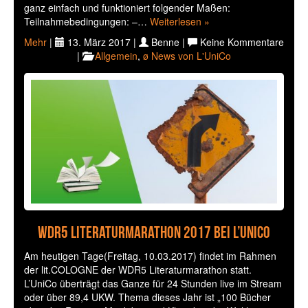
ganz einfach und funktioniert folgender Maßen:
Teilnahmebedingungen: –…
Weiterlesen »
Mehr
|
13. März 2017 |
Benne |
Keine Kommentare
|
Allgemein
,
ø News von L'UniCo
WDR5 Literaturmarathon 2017 bei L’UniCo
Am heutigen Tage(Freitag, 10.03.2017) findet im Rahmen
der lit.COLOGNE der WDR5 Literaturmarathon statt.
L’UniCo überträgt das Ganze für 24 Stunden live im Stream
oder über 89,4 UKW. Thema dieses Jahr ist „100 Bücher