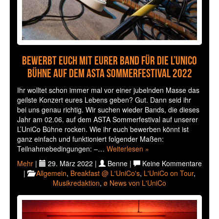
Bewerbt euch mit eurer Band für die L’UniCo
Bühne auf dem ASTA Sommerfestival 2022
Ihr wolltet schon immer mal vor einer jubelnden Masse das
geilste Konzert eures Lebens geben? Gut. Dann seid ihr
bei uns genau richtig. Wir suchen wieder Bands, die dieses
Jahr am 02.06. auf dem ASTA Sommerfestival auf unserer
L’UniCo Bühne rocken. Wie ihr euch bewerben könnt ist
ganz einfach und funktioniert folgender Maßen:
Teilnahmebedingungen: –…
Weiterlesen »
Mehr
|
29. März 2022 |
Benne |
Keine Kommentare
|
Allgemein
,
Breakfast @ L'UniCo's
,
L'UniCo on Tour
,
Musikredaktion
,
ø News von L'UniCo