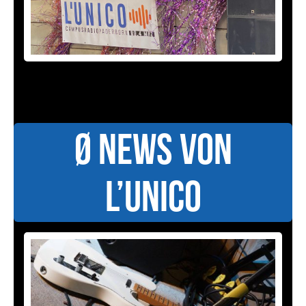
ø News von
L’UniCo