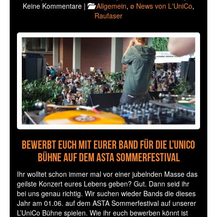
Keine Kommentare |
Allgemein
,
ø News von L'UniCo
,
Raufaser
Bewerbt euch mit eurer Band für die L’UniCo
Bühne auf dem ASTA Sommerfestival
Ihr wolltet schon immer mal vor einer jubelnden Masse das
geilste Konzert eures Lebens geben? Gut. Dann seid ihr
bei uns genau richtig. Wir suchen wieder Bands die dieses
Jahr am 01.06. auf dem ASTA Sommerfestival auf unserer
L’UniCo Bühne spielen. Wie ihr euch bewerben könnt ist