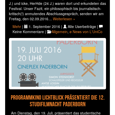
J.) und icke, HerHde (24 J.) waren dort und erkundeten das
Festival. Unser Fazit, ein philosophisch bis journalistisch-
kritisch(!) anmutendes Abschlussgespräch, senden wir am
Freitag, den 02.09.2016…
Weiterlesen »
Mehr
|
1. September 2016 |
Alte Userbeiträge |
Keine Kommentare |
Allgemein
,
ø News von L'UniCo
Programmkino Lichtblick präsentiert die 12.
Studifilmnacht Paderborn
Am Dienstag, den 19. Juli, präsentiert das studentische