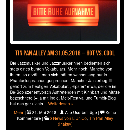
Tin Pan Alley am 31.05.2018 – Hot vs. Cool
Die Jazzmusiker und Jazzmusikerinnen bedienten sich
stets eines bunten Vokabulars. Mehr noch: Manche von
ihnen, so erzählt man sich, hätten wochenlang nur in
Phantasiesprachen gesprochen. Mancher Jazzerbegriff
gehört zum heutigen Vokabular: „Hipster“ etwa, der die im
Be-Bop szenentypisch Auftretenden mit Kinnbart und Mütze
bezeichnete (– ja mit Indie, Melt-Festival und Tumblr-Blog
hat das gar nichts…
Weiterlesen »
Mehr
|
31. Mai 2018 |
Alte Userbeiträge |
Keine
Kommentare |
ø News von L'UniCo
,
Tin Pan Alley
(Inaktiv)