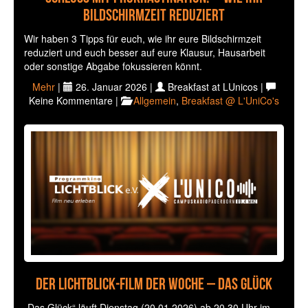
Bildschirmzeit reduziert
Wir haben 3 Tipps für euch, wie ihr eure Bildschirmzeit
reduziert und euch besser auf eure Klausur, Hausarbeit
oder sonstige Abgabe fokussieren könnt.
Mehr
|
26. Januar 2026 |
Breakfast at LUnicos |
Keine Kommentare |
Allgemein
,
Breakfast @ L'UniCo's
Der Lichtblick-Film der Woche – Das Glück
„Das Glück“ läuft Dienstag (20.01.2026) ab 20.30 Uhr im