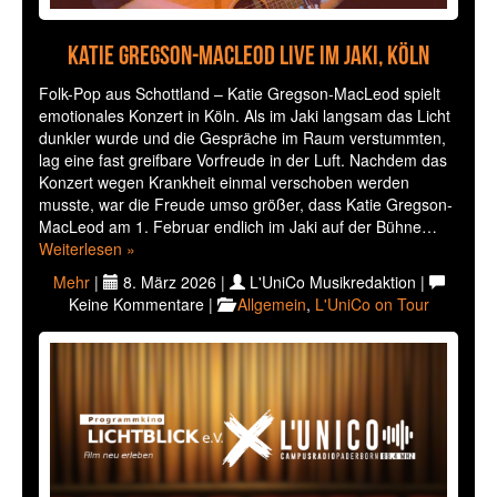
Katie Gregson-MacLeod live im Jaki, Köln
Folk-Pop aus Schottland – Katie Gregson-MacLeod spielt
emotionales Konzert in Köln. Als im Jaki langsam das Licht
dunkler wurde und die Gespräche im Raum verstummten,
lag eine fast greifbare Vorfreude in der Luft. Nachdem das
Konzert wegen Krankheit einmal verschoben werden
musste, war die Freude umso größer, dass Katie Gregson-
MacLeod am 1. Februar endlich im Jaki auf der Bühne…
Weiterlesen »
Mehr
|
8. März 2026 |
L'UniCo Musikredaktion |
Keine Kommentare |
Allgemein
,
L'UniCo on Tour