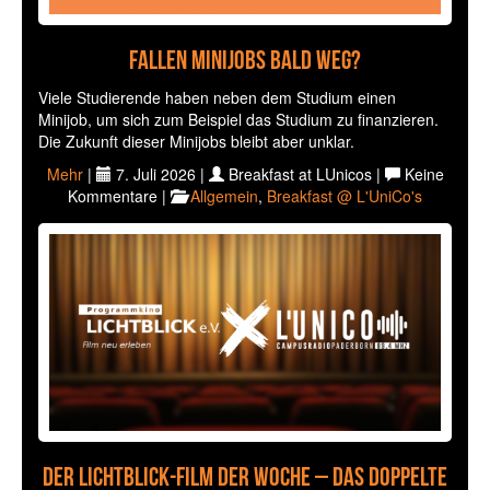
Fallen Minijobs bald weg?
Viele Studierende haben neben dem Studium einen
Minijob, um sich zum Beispiel das Studium zu finanzieren.
Die Zukunft dieser Minijobs bleibt aber unklar.
Mehr
|
7. Juli 2026 |
Breakfast at LUnicos |
Keine
Kommentare |
Allgemein
,
Breakfast @ L'UniCo's
Der Lichtblick-Film der Woche – Das Doppelte