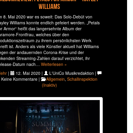
Williams
 8. Mai 2020 war es soweit: Das Solo-Debüt von
yley Williams konnte endlich gefeiert werden. „Petals
r Armor“ heißt das langersehnte Album der
ramore-Frontfrau, welches über den
oduktionszeitraum zu ihrem persönlichsten Werk
reift ist. Anders als viele Künstler aktuell hat Williams
egen der andauernden Corona-Krise und der
nkenden Streaming-Zahlen darauf verzichtet, ihr
elease-Datum nach…
Weiterlesen »
ehr
|
12. Mai 2020 |
L'UniCo Musikredaktion |
Keine Kommentare |
Allgemein
,
Schallinspektion
(Inaktiv)