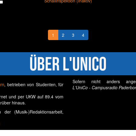
Schallinspektion (Inaktiv)
1
2
3
4
Über L'UniCo
Sofern nicht anders ange
orn
, betrieben von Studenten, für
L'UniCo - Campusradio Paderbor
ernet und per UKW auf 89.4 vom
rüber hinaus.
der (Musik-)Redaktionsarbeit,
l