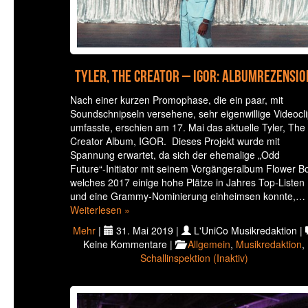
Tyler, The Creator – IGOR: Albumrezensio
Nach einer kurzen Promophase, die ein paar, mit
Soundschnipseln versehene, sehr eigenwillige Videocl
umfasste, erschien am 17. Mai das aktuelle Tyler, The
Creator Album, IGOR. Dieses Projekt wurde mit
Spannung erwartet, da sich der ehemalige „Odd
Future“-Initiator mit seinem Vorgängeralbum Flower Bo
welches 2017 einige hohe Plätze in Jahres Top-Listen
und eine Grammy-Nominierung einheimsen konnte,…
Weiterlesen »
Mehr
|
31. Mai 2019 |
L'UniCo Musikredaktion |
Keine Kommentare |
Allgemein
,
Musikredaktion
,
Schallinspektion (Inaktiv)