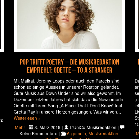
Pop trifft Poetry – Die Musikredaktion
empfiehlt: Odette – To A Stranger
Mit Mallrat, Jeremy Loops oder auch den Parcels sind
Da
schon so einige Aussies in unserer Rotation gelandet.
ar
Gute Musik aus Down Under sind wir also gewohnt. Im
se
Dezember letzten Jahres hat sich dazu die Newcomerin
„n
Odette mit ihrem Song „A Place That I Don’t Know“ feat.
le
h
Gretta Ray in unsere Herzen gesungen. Was wir von…
Li
Weiterlesen »
St
rz
1
Mehr
|
3. März 2019 |
L'UniCo Musikredaktion |
Keine Kommentare |
Allgemein
,
Musikredaktion
,
M