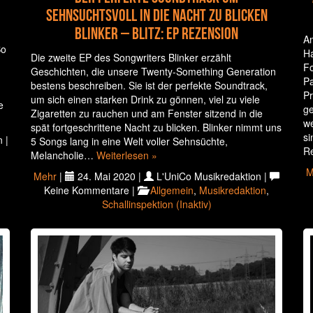
sehnsuchtsvoll in die Nacht zu blicken
Blinker – Blitz: EP Rezension
Am
So
Ha
Die zweite EP des Songwriters Blinker erzählt
Fo
Geschichten, die unsere Twenty-Something Generation
Pa
bestens beschreiben. Sie ist der perfekte Soundtrack,
Pr
um sich einen starken Drink zu gönnen, viel zu viele
e
ge
Zigaretten zu rauchen und am Fenster sitzend in die
w
spät fortgeschrittene Nacht zu blicken. Blinker nimmt uns
si
 |
5 Songs lang in eine Welt voller Sehnsüchte,
R
Melancholie…
Weiterlesen »
M
Mehr
|
24. Mai 2020 |
L'UniCo Musikredaktion |
Keine Kommentare |
Allgemein
,
Musikredaktion
,
Schallinspektion (Inaktiv)