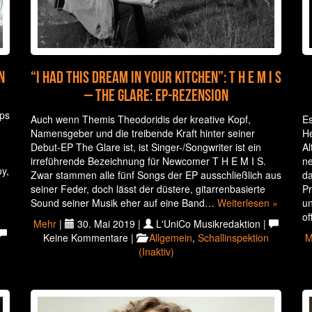
n
“I had this dream in your kitchen”: T H E M I S
– The Glare: EP-Rezension
ips
Auch wenn Themis Theodoridis der kreative Kopf,
Es
Namensgeber und die treibende Kraft hinter seiner
He
Debut-EP The Glare ist, ist Singer-/Songwriter ist ein
Al
irreführende Bezeichnung für Newcomer T H E M I S.
ne
y,
Zwar stammen alle fünf Songs der EP ausschließlich aus
da
seiner Feder, doch lässt der düstere, gitarrenbasierte
Pr
Sound seiner Musik eher auf eine Band…
Weiterlesen »
un
of
Mehr
|
30. Mai 2019 |
L'UniCo Musikredaktion |
Keine Kommentare |
Allgemein
,
Schallinspektion
M
(Inaktiv)