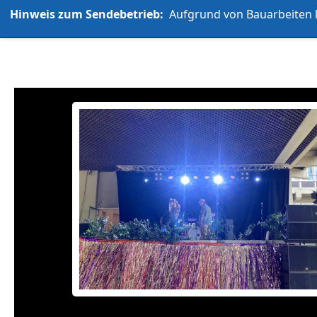
Hinweis zum Sendebetrieb:
Aufgrund von Bauarbeiten k
L'UniCo
Allgemein
Über uns
Play