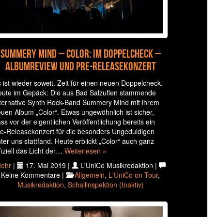
Summery Mind – Color: Im Doppelcheck –
Albumreview und Pre-Releasekonzert
 ist wieder soweit. Zeit für einen neuen Doppelcheck.
ute im Gepäck: Die aus Bad Salzuflen stammende
ternative Synth Rock-Band Summery Mind mit ihrem
uen Album „Color“. Etwas ungewöhnlich ist sicher,
ss vor der eigentlichen Veröffentlichung bereits ein
e-Releasekonzert für die besonders Ungeduldigen
ter uns stattfand. Heute erblickt „Color“ auch ganz
fiziell das Licht der…
Weiterlesen »
ehr
|
17. Mai 2019 |
L'UniCo Musikredaktion |
Keine Kommentare |
Allgemein
,
L'UniCo on Tour
,
Musikredaktion
,
Schallinspektion (Inaktiv)