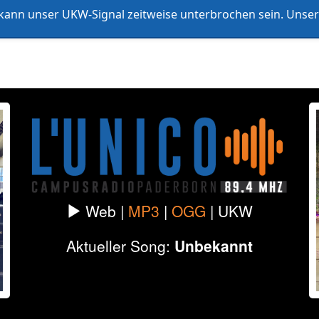
ann unser UKW-Signal zeitweise unterbrochen sein. Unser 
listen
Formate & Redaktionen
Datenschutz
Impressum
Web |
MP3
|
OGG
|
UKW
Aktueller Song:
Unbekannt