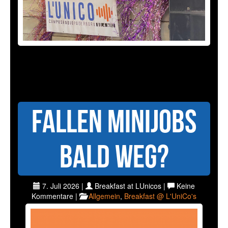
Fallen Minijobs
bald weg?
7. Juli 2026 |
Breakfast at LUnicos |
Keine
Kommentare |
Allgemein
,
Breakfast @ L'UniCo's