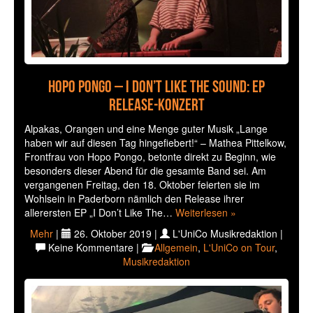
HOPO PONGO – I DON’T LIKE THE SOUND: EP
RELEASE-KONZERT
Alpakas, Orangen und eine Menge guter Musik „Lange
haben wir auf diesen Tag hingefiebert!“ – Mathea Pittelkow,
Frontfrau von Hopo Pongo, betonte direkt zu Beginn, wie
besonders dieser Abend für die gesamte Band sei. Am
vergangenen Freitag, den 18. Oktober feierten sie im
Wohlsein in Paderborn nämlich den Release ihrer
allerersten EP „I Don’t Like The…
Weiterlesen »
Mehr
|
26. Oktober 2019 |
L'UniCo Musikredaktion |
Keine Kommentare |
Allgemein
,
L'UniCo on Tour
,
Musikredaktion