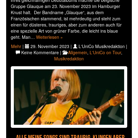
Gruppe Glauque am 23. November 2023 im Hamburger
Knust halt. Der Bandname „Glauque“, aus dem
Französischen stammend, ist mehrdeutig und steht zum
einen für düsteres, trauriges, aber zum anderen auch für
eine spezielle Art von grüner Farbe, die leicht ins blaue
geht. Man…
Weiterlesen »
Mehr
|
29. November 2023 |
L'UniCo Musikredaktion |
Keine Kommentare |
Allgemein
,
L'UniCo on Tour
,
Musikredaktion
„Alle meine Songs sind traurig, klingen aber