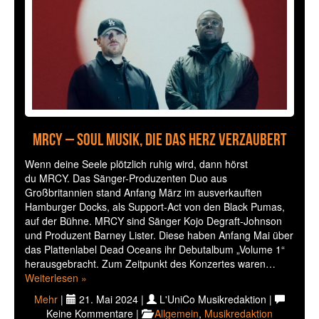
MRCY – Soul Musik, die das Herz verzaubert
Wenn deine Seele plötzlich ruhig wird, dann hörst
du MRCY. Das Sänger-Produzenten Duo aus
Großbritannien stand Anfang März im ausverkauften
Hamburger Docks, als Support-Act von den Black Pumas,
auf der Bühne. MRCY sind Sänger Kojo Degraft-Johnson
und Produzent Barney Lister. Diese haben Anfang Mai über
das Plattenlabel Dead Oceans ihr Debutalbum „Volume 1“
herausgebracht. Zum Zeitpunkt des Konzertes waren…
Weiterlesen »
Mehr
|
21. Mai 2024 |
L'UniCo Musikredaktion |
Keine Kommentare |
Allgemein
,
Musikredaktion