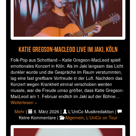
Katie Gregson-MacLeod live im Jaki, Köln
Folk-Pop aus Schottland – Katie Gregson-MacLeod spielt
emotionales Konzert in Köln. Als im Jaki langsam das Licht
dunkler wurde und die Gespräche im Raum verstummten,
lag eine fast greifbare Vorfreude in der Luft. Nachdem das
Konzert wegen Krankheit einmal verschoben werden
musste, war die Freude umso größer, dass Katie Gregson-
MacLeod am 1. Februar endlich im Jaki auf der Bühne…
Weiterlesen »
Mehr
|
8. März 2026 |
L'UniCo Musikredaktion |
Keine Kommentare |
Allgemein
,
L'UniCo on Tour