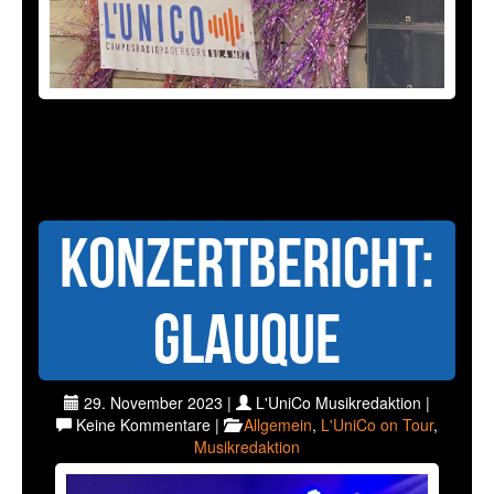
Konzertbericht:
Glauque
29. November 2023 |
L'UniCo Musikredaktion |
Keine Kommentare |
Allgemein
,
L'UniCo on Tour
,
Musikredaktion