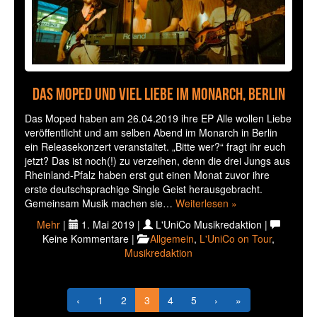
Das Moped und viel Liebe im Monarch, Berlin
Das Moped haben am 26.04.2019 ihre EP Alle wollen Liebe
veröffentlicht und am selben Abend im Monarch in Berlin
ein Releasekonzert veranstaltet. „Bitte wer?“ fragt ihr euch
jetzt? Das ist noch(!) zu verzeihen, denn die drei Jungs aus
Rheinland-Pfalz haben erst gut einen Monat zuvor ihre
erste deutschsprachige Single Geist herausgebracht.
Gemeinsam Musik machen sie…
Weiterlesen »
Mehr
|
1. Mai 2019 |
L'UniCo Musikredaktion |
Keine Kommentare |
Allgemein
,
L'UniCo on Tour
,
Musikredaktion
‹
1
2
3
4
5
›
»