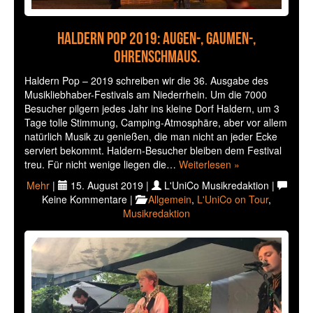
Haldern Pop 2019: Augen-, Gaumen-,
Ohrenschmaus.
Haldern Pop – 2019 schreiben wir die 36. Ausgabe des
Musikliebhaber-Festivals am Niederrhein. Um die 7000
Besucher pilgern jedes Jahr ins kleine Dorf Haldern, um 3
Tage tolle Stimmung, Camping-Atmosphäre, aber vor allem
natürlich Musik zu genießen, die man nicht an jeder Ecke
serviert bekommt. Haldern-Besucher bleiben dem Festival
treu. Für nicht wenige liegen die…
Weiterlesen »
Mehr
|
15. August 2019 |
L'UniCo Musikredaktion |
Keine Kommentare |
Allgemein
,
L'UniCo on Tour
,
Musikredaktion