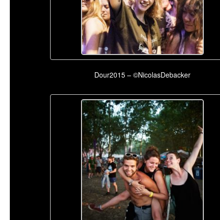
Dour2015 – ©NicolasDebacker