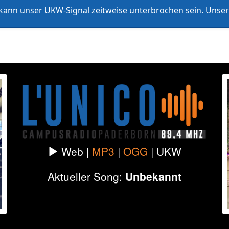
ann unser UKW-Signal zeitweise unterbrochen sein. Unser 
listen
Formate & Redaktionen
Datenschutz
Impressum
Web |
MP3
|
OGG
|
UKW
Aktueller Song:
Unbekannt