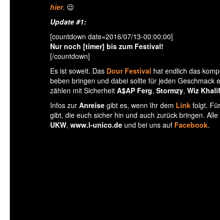
hier
. 😉
Update #1:
[countdown date=2016/07/13-00:00:00]
Nur noch [timer] bis zum Festival!
[/countdown]
Es ist soweit. Das
Dour Festival
hat endlich das komp
beben bringen und dabei sollte für jeden Geschmack e
zählen mit Sicherheit
A$AP Ferg
,
Stormzy
,
Wiz Khali
Infos zur
Anreise
gibt es, wenn Ihr dem
Link
folgt. Fü
gibt, die euch sicher hin und auch zurück bringen. All
UKW
,
www.l-unico.de
und bei uns auf
Facebook
.