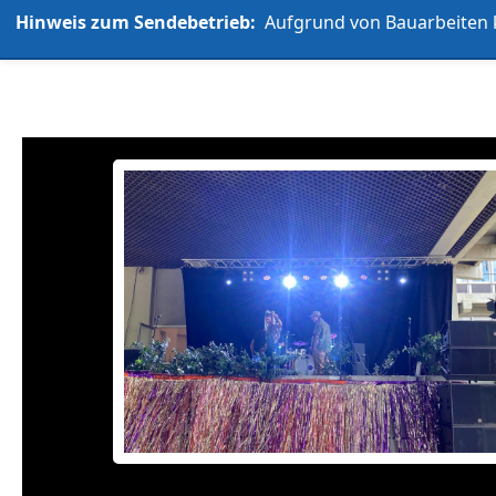
Hinweis zum Sendebetrieb:
Aufgrund von Bauarbeiten k
L'UniCo
Allgemein
Über uns
Play