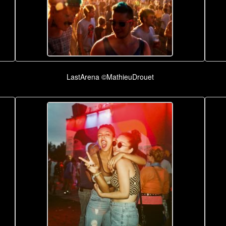
LastArena ©MathieuDrouet