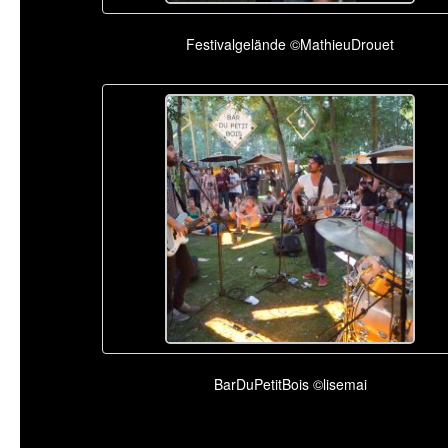
Festivalgelände ©MathieuDrouet
BarDuPetitBois ©lisemai