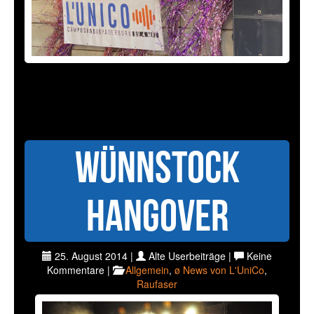
Wünnstock
Hangover
25. August 2014 |
Alte Userbeiträge |
Keine
Kommentare |
Allgemein
,
ø News von L'UniCo
,
Raufaser