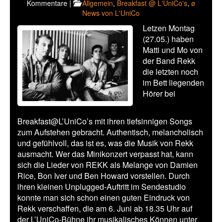
Kommentare |
Allgemein
,
Breakfast @ L'UniCo's
,
ø
News von L'UniCo
Letzen Montag
(27.05.) haben
Matti und Mo von
der Band Rekk
die letzten noch
im Bett liegenden
Hörer bei
Breakfast@L’UniCo’s mit ihren tiefsinnigen Songs
zum Aufstehen gebracht. Authentisch, melancholisch
und gefühlvoll, das ist es, was die Musik von Rekk
ausmacht. Wer das Minikonzert verpasst hat, kann
sich die Lieder von REKK als Melange von Damien
Rice, Bon Iver und Ben Howard vorstellen. Durch
ihren kleinen Unplugged-Auftritt im Sendestudio
konnte man sich schon einen guten Eindruck von
Rekk verschaffen, die am 6. Juni ab 18.35 Uhr auf
der L’UniCo-Bühne ihr musikalisches Können unter