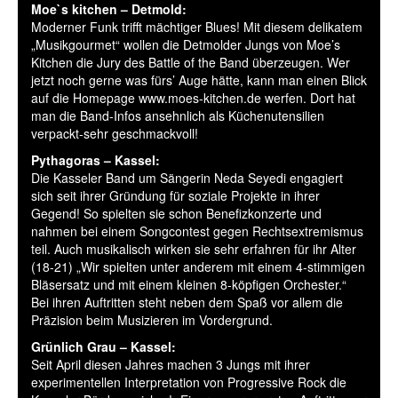
Moe`s kitchen – Detmold:
Moderner Funk trifft mächtiger Blues! Mit diesem delikatem
„Musikgourmet“ wollen die Detmolder Jungs von Moe’s
Kitchen die Jury des Battle of the Band überzeugen. Wer
jetzt noch gerne was fürs’ Auge hätte, kann man einen Blick
auf die Homepage www.moes-kitchen.de werfen. Dort hat
man die Band-Infos ansehnlich als Küchenutensilien
verpackt-sehr geschmackvoll!
Pythagoras – Kassel:
Die Kasseler Band um Sängerin Neda Seyedi engagiert
sich seit ihrer Gründung für soziale Projekte in ihrer
Gegend! So spielten sie schon Benefizkonzerte und
nahmen bei einem Songcontest gegen Rechtsextremismus
teil. Auch musikalisch wirken sie sehr erfahren für ihr Alter
(18-21) „Wir spielten unter anderem mit einem 4-stimmigen
Bläsersatz und mit einem kleinen 8-köpfigen Orchester.“
Bei ihren Auftritten steht neben dem Spaß vor allem die
Präzision beim Musizieren im Vordergrund.
Grünlich Grau – Kassel:
Seit April diesen Jahres machen 3 Jungs mit ihrer
experimentellen Interpretation von Progressive Rock die