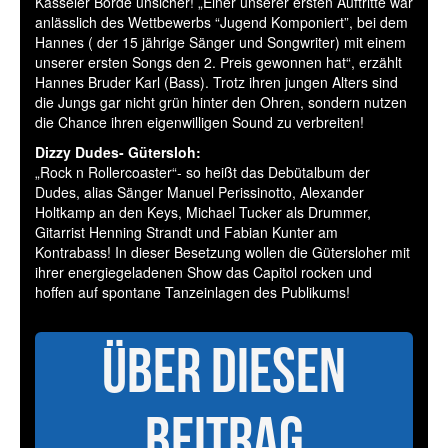
Kasseler Börde unsicher! „Einer unserer ersten Auftritte war
anlässlich des Wettbewerbs “Jugend Komponiert”, bei dem
Hannes ( der 15 jährige Sänger und Songwriter) mit einem
unserer ersten Songs den 2. Preis gewonnen hat“, erzählt
Hannes Bruder Karl (Bass). Trotz ihren jungen Alters sind
die Jungs gar nicht grün hinter den Ohren, sondern nutzen
die Chance ihren eigenwilligen Sound zu verbreiten!
Dizzy Dudes- Gütersloh:
„Rock n Rollercoaster“- so heißt das Debütalbum der
Dudes, alias Sänger Manuel Perissinotto, Alexander
Holtkamp an den Keys, Michael Tucker als Drummer,
Gitarrist Henning Strandt und Fabian Kunter am
Kontrabass! In dieser Besetzung wollen die Gütersloher mit
ihrer energiegeladenen Show das Capitol rocken und
hoffen auf spontane Tanzeinlagen des Publikums!
Über diesen
Beitrag