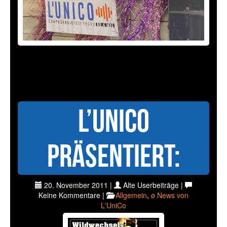
L’UniCo
präsentiert:
20. November 2011 |
Alte Userbeiträge |
Keine Kommentare |
Allgemein
,
ø News von
L'UniCo