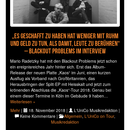
„Es geschafft zu haben hat weniger mit Ruhm
und Geld zu tun, als damit, Leute zu berühren“
– Blackout Problems im Interview
Mario Radetzky hat mit den Blackout Problems jetzt schon
ein ereignisreiches Jahr hinter sich. Erst das Album-
Release der neuen Platte „Kaos“ im Juni, einen kurzen
Ausflug als Vorband nach Großbritannien, das
Herausbringen der Split-EP mit Heisskalt und jetzt zum
krönenden Abschluss die „Kaos“-Tour 2018. Genau bei
einem dieser Termine in Köln im Gebäude 9 haben…
Weiterlesen »
Mehr
|
18. November 2018 |
L'UniCo Musikredaktion |
Keine Kommentare |
Allgemein
,
L'UniCo on Tour
,
Musikredaktion