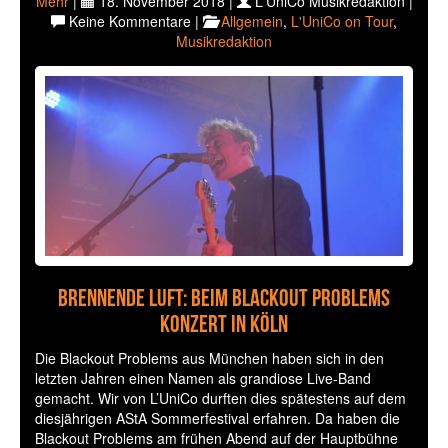
Mehr
|
18. November 2018 |
L'UniCo Musikredaktion |
Keine Kommentare |
Allgemein
,
L'UniCo on Tour
,
Musikredaktion
Brennende Luft: Beim Blackout Problems
Konzert in Köln
Die Blackout Problems aus München haben sich in den
letzten Jahren einen Namen als grandiose Live-Band
gemacht. Wir von L’UniCo durften dies spätestens auf dem
diesjährigen AStA Sommerfestival erfahren. Da haben die
Blackout Problems am frühen Abend auf der Hauptbühne