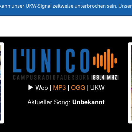
ann unser UKW-Signal zeitweise unterbrochen sein. Unser 
listen
Formate & Redaktionen
Datenschutz
Impressum
Web |
MP3
|
OGG
|
UKW
Aktueller Song:
Unbekannt