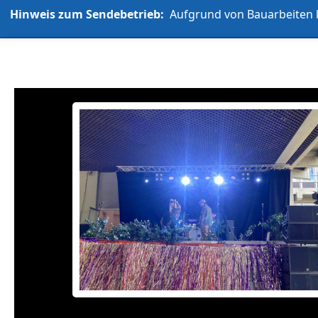
Hinweis zum Sendebetrieb:
Aufgrund von Bauarbeiten k
L'UniCo
Allgemein
Über uns
Play