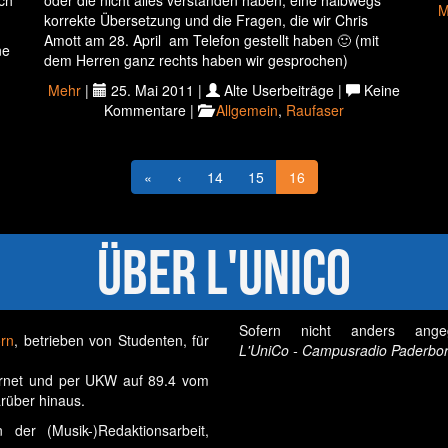
ch
oder die nicht alles verstanden haben, eine halbwegs
M
korrekte Übersetzung und die Fragen, die wir Chris
Amott am 28. April am Telefon gestellt haben 🙂 (mit
ne
dem Herren ganz rechts haben wir gesprochen)
Mehr
|
25. Mai 2011 |
Alte Userbeiträge |
Keine
Kommentare |
Allgemein
,
Raufaser
«
‹
14
15
16
Über L'UniCo
Sofern nicht anders ange
orn
, betrieben von Studenten, für
L'UniCo - Campusradio Paderbor
ernet und per UKW auf 89.4 vom
rüber hinaus.
der (Musik-)Redaktionsarbeit,