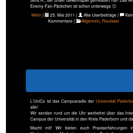
Jens H., der unser Gewinnspiel gemeistert hat! Das Ar
Enemy-Fan-Päckchen ist schon unterwegs 🙂
Mehr
|
25. Mai 2011 |
Alte Userbeiträge |
Kei
Kommentare |
Allgemein
,
Raufaser
L'UniCo ist das Campusradio der
Universität Paderb
alle!
Wir senden rund um die Uhr werbefrei über das Int
Campus der Universität in den Kreis Paderborn und da
Macht mit! Wir bieten euch Praxiserfahrungen in 