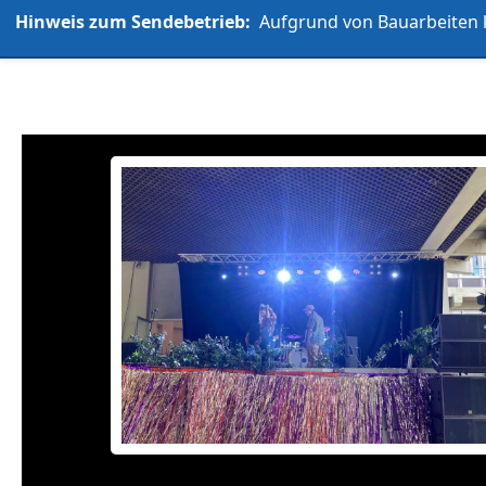
Hinweis zum Sendebetrieb:
Aufgrund von Bauarbeiten k
L'UniCo
Allgemein
Über uns
Play