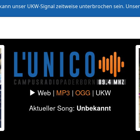
ann unser UKW-Signal zeitweise unterbrochen sein. Unser 
listen
Formate & Redaktionen
Datenschutz
Impressum
Web |
MP3
|
OGG
|
UKW
Aktueller Song:
Unbekannt