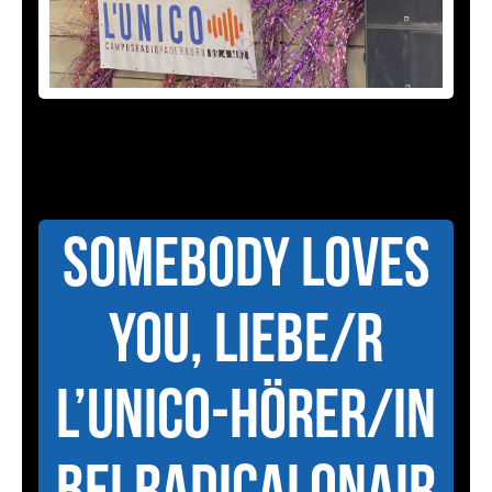
Somebody Loves
You, liebe/r
L’UniCo-Hörer/in
bei RADICALonAIR